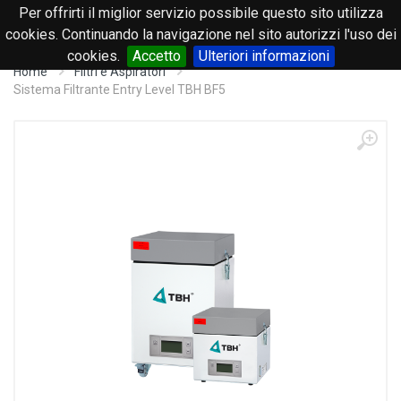
Per offrirti il miglior servizio possibile questo sito utilizza
0
cookies. Continuando la navigazione nel sito autorizzi l'uso dei
cookies.
Accetto
Ulteriori informazioni
Home
Filtri e Aspiratori
Sistema Filtrante Entry Level TBH BF5