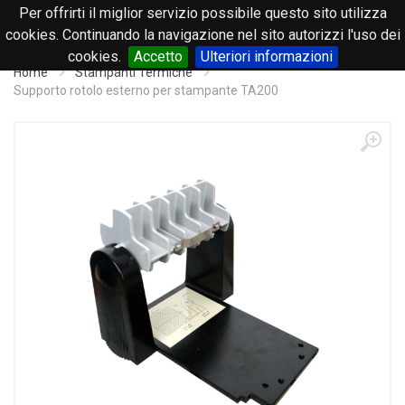
Per offrirti il miglior servizio possibile questo sito utilizza
0
cookies. Continuando la navigazione nel sito autorizzi l'uso dei
cookies.
Accetto
Ulteriori informazioni
Home
Stampanti Termiche
Supporto rotolo esterno per stampante TA200