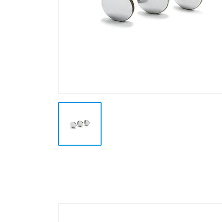
Plotter e Termopresse
Termoformatura
Altre Lavorazioni
Outlet e Offerte Speciali