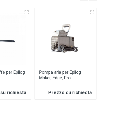
ffe per Epilog
Pompa aria per Epilog
Specchio per 
8
Maker, Edge, Pro
Fusion Pro (L
su richiesta
Prezzo su richiesta
Prezzo 