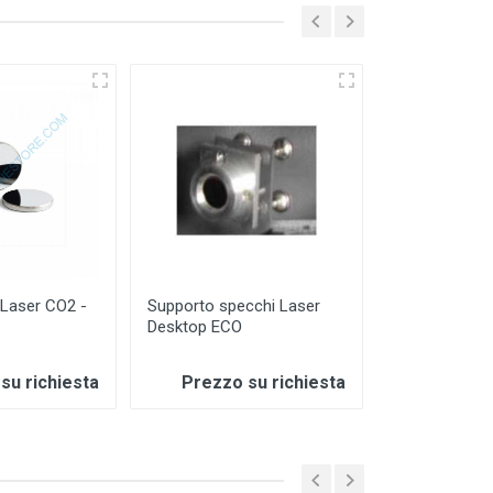
 Laser CO2 -
Supporto specchi Laser
Supporto spe
Desktop ECO
25mm
su richiesta
Prezzo su richiesta
Prezzo 