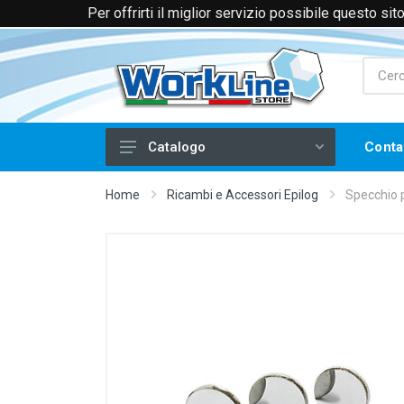
Per offrirti il miglior servizio possibile questo si
+39 0174 088066 (Voce e WhatsApp)
+39 
Conta
Catalogo
Laser
Home
Ricambi e Accessori Epilog
Specchio p
Filtri e Aspiratori
Piegatrici per Acrilico
Frese CNC
Serigrafia
Stampa a Caldo
Tampografia