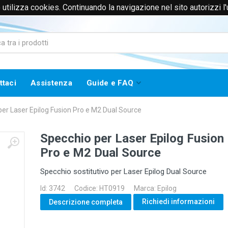
to utilizza cookies. Continuando la navigazione nel sito autorizzi l
0171385365 (Solo Voce)
info@worklinestore.com
ttaci
Assistenza
Guide e FAQ
er Laser Epilog Fusion Pro e M2 Dual Source
Specchio per Laser Epilog Fusion
Pro e M2 Dual Source
Specchio sostitutivo per Laser Epilog Dual Source
Id: 3742
Codice: HT0919
Marca: Epilog
Richiedi informazioni
Descrizione completa