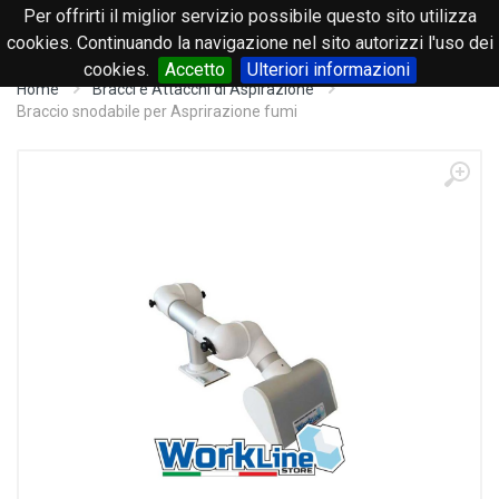
Per offrirti il miglior servizio possibile questo sito utilizza
0
cookies. Continuando la navigazione nel sito autorizzi l'uso dei
cookies.
Accetto
Ulteriori informazioni
Home
Bracci e Attacchi di Aspirazione
Braccio snodabile per Asprirazione fumi