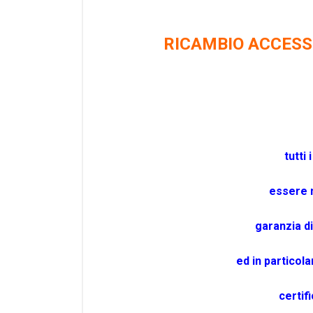
RICAMBIO ACCESS
tutti
essere 
garanzia d
ed in particola
certif