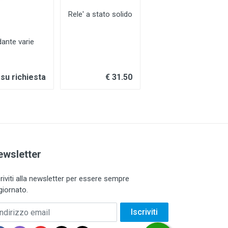
Rele' a stato solido
Resistenza per
dante varie
su richiesta
€ 31.50
da €
ewsletter
criviti alla newsletter per essere sempre
giornato.
dirizzo email
Iscriviti