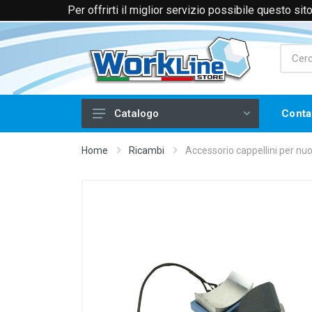
Per offrirti il miglior servizio possibile questo si
+39 0174 088066 (Voce e WhatsApp)
+39 
Conta
Catalogo
Laser
Home
Ricambi
Accessorio cappellini per nu
Filtri e Aspiratori
Piegatrici per Acrilico
Frese CNC
Serigrafia
Stampa a Caldo
Tampografia