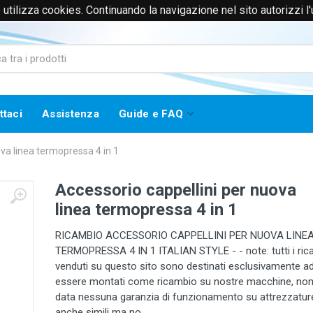
to utilizza cookies. Continuando la navigazione nel sito autorizzi l
0171385365 (Solo Voce)
info@worklinestore.com
ttaci
Assistenza
Guide e FAQ
ova linea termopressa 4 in 1
Accessorio cappellini per nuova
linea termopressa 4 in 1
RICAMBIO ACCESSORIO CAPPELLINI PER NUOVA LINE
TERMOPRESSA 4 IN 1 ITALIAN STYLE - - note: tutti i ric
venduti su questo sito sono destinati esclusivamente a
essere montati come ricambio su nostre macchine, non
data nessuna garanzia di funzionamento su attrezzatur
anche simili ma no...