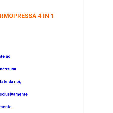
RMOPRESSA 4 IN 1
nte ad
 nessuna
ate da noi,
o esclusivamente
rmente.