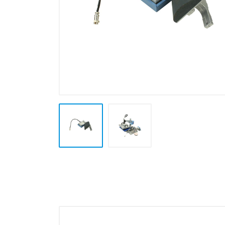
Plotter e Termopresse
Termoformatura
Altre Lavorazioni
Outlet e Offerte Speciali