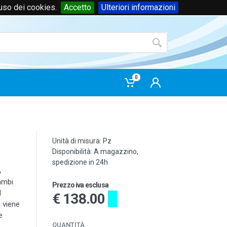
'uso dei cookies.
Accetto
Ulteriori informazioni
Accedi
o
registrati
0
Unità di misura: Pz
Disponibilità: A magazzino,
spedizione in 24h
A
ambi
Prezzo iva esclusa
d
€ 138.00
 viene
e
QUANTITÀ